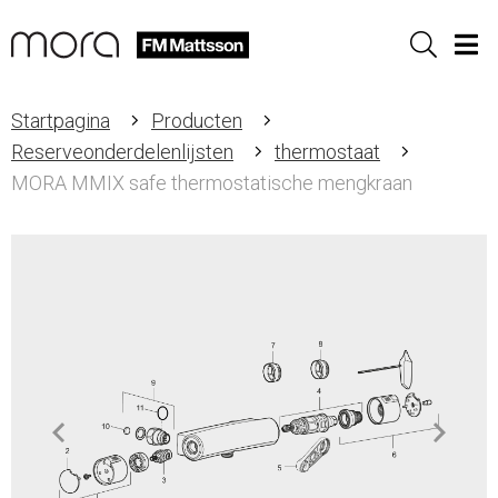
Sök
Men
Startpagina
Producten
Reserveonderdelenlijsten
thermostaat
MORA MMIX safe thermostatische mengkraan
Item
1
of