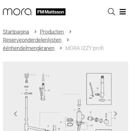
Sök
Men
Startpagina
Producten
Reserveonderdelenlijsten
éénhendelmengkranen
MORA IZZY profi
Item
1
of