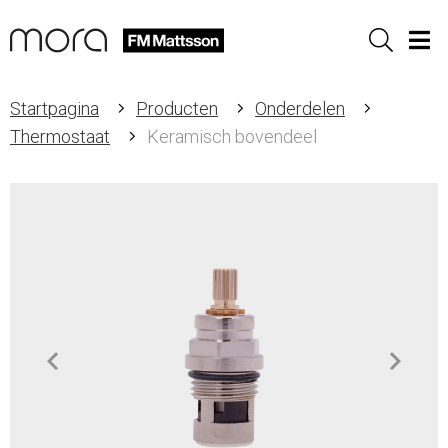
Sök
Men
Startpagina
Producten
Onderdelen
Thermostaat
Keramisch bovendeel
Item
1
of
2