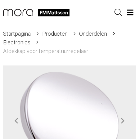
Sök
Men
Startpagina
Producten
Onderdelen
Electronics
Afdekkap voor temperatuurregelaar
Item
1
of