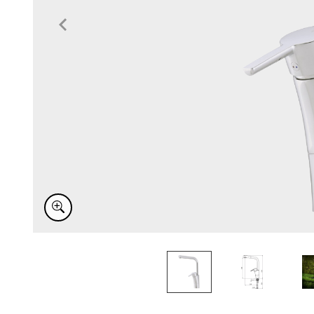
Item
1
of
3