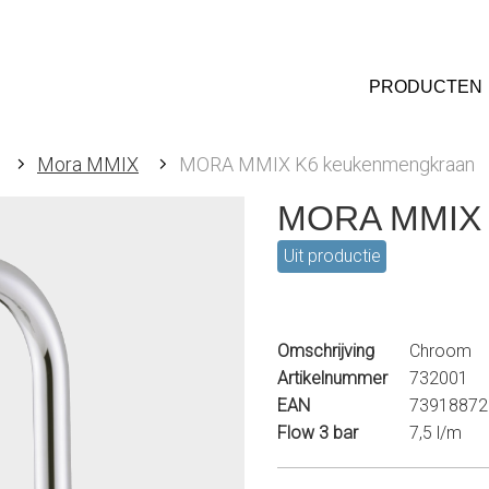
PRODUCTEN
Mora MMIX
MORA MMIX K6 keukenmengkraan
MORA MMIX 
Uit productie
Omschrijving
Chroom
Artikelnummer
732001
EAN
73918872
Flow 3 bar
7,5 l/m