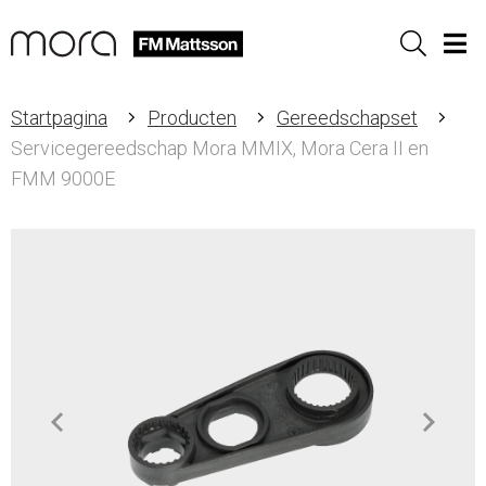
Sök
Men
Startpagina
Producten
Gereedschapset
Servicegereedschap Mora MMIX, Mora Cera II en
FMM 9000E
Item
1
of