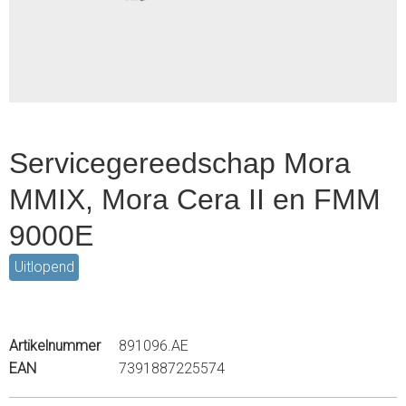
2
Servicegereedschap Mora
MMIX, Mora Cera II en FMM
9000E
Uitlopend
Artikelnummer
891096.AE
EAN
7391887225574