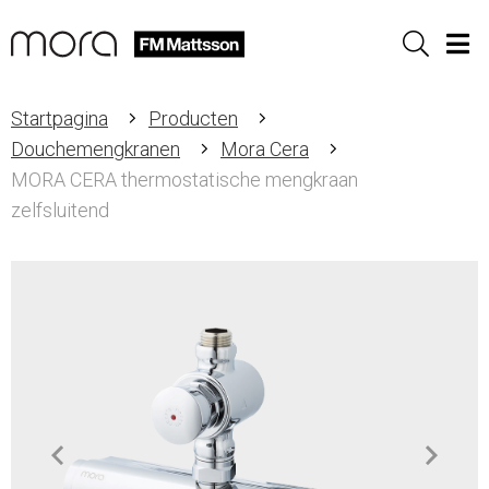
Sök
Men
Startpagina
Producten
Douchemengkranen
Mora Cera
MORA CERA thermostatische mengkraan
zelfsluitend
Item