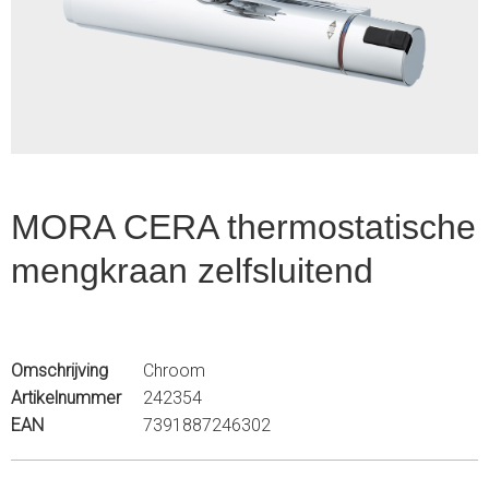
1
of
2
MORA CERA thermostatische
mengkraan zelfsluitend
Omschrijving
Chroom
Artikelnummer
242354
EAN
7391887246302